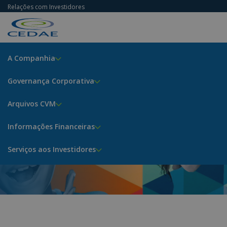
Relações com Investidores
A Companhia
Governança Corporativa
Avisos, Comunicados e
Arquivos CVM
Fatos Relevantes
Informações Financeiras
Home
Informações Financeiras
Serviços aos Investidores